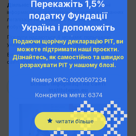
Перекажіть 1,5%
Діяльність інфопункту
полягає у наданні
інформаційної підтримки мігрантам в питаннях
податку Фундації
легалізації перебування, пошуку роботи,
Україна і допоможіть
побутових питаннях.
Послуги надаються 4 мовами: польською,
нам діяти!
Подаючи щорічну декларацію PIT, ви
українською, англійською та російською.
можете підтримати наші проєкти.
Більш детальну інформацію можна знайти на
Дізнайтесь, як самостійно та швидко
сайті ІПМ:
розрахувати PIT у нашому блозі.
Номер КРС: 0000507234
Більше інформації на сайті
institutepm.eu
Конкретна мета: 6374
читати більше