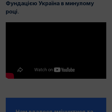
Фундацією Україна в минулому
роцi
.
Нам вдалося зміцнитися та