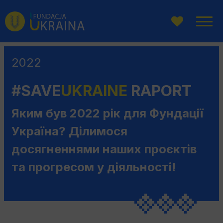
Перейти
Перейдіть
Перейти
до
до
до
головного
пошукової
змісту
меню
системи
2022
#SAVE
UKRAINE
RAPORT
Яким був 2022 рік для Фундації
Україна? Ділимося
досягненнями наших проєктів
та прогресом у діяльності!