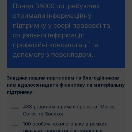
Понад 35000 потребуючих
отримали інформаційну
підтримку у сфері правової та
соціальної інформації;
професійні консультації та
допомогу з перекладом.
Завдяки нашим партнерам та благодійникам
нам вдалося надати фінансову та матеріальну
підтримку:
488 родинам в рамах проєктів
Mercy
Corps
та Sodexo;
100 особам похилого віку в рамках
піврічної програми підтримки від