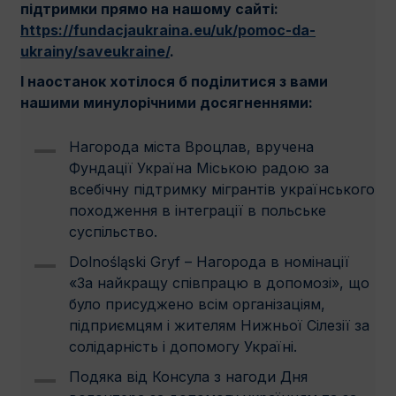
підтримки прямо на нашому сайті:
https://fundacjaukraina.eu/uk/pomoc-da-
ukrainy/saveukraine/
.
І наостанок хотілося б поділитися з вами
нашими минулорічними досягненнями:
Нагорода мiста Вроцлав, вручена
Фундації Україна Міською радою за
всебічну підтримку мігрантів українського
походження в інтеграції в польське
суспільство.
Dolnośląski Gryf – Нагорода в номінації
«За найкращу співпрацю в допомозі», що
було присуджено всім організаціям,
підприємцям і жителям Нижньої Сілезії за
солідарність і допомогу Україні.
Подяка від Консула з нагоди Дня