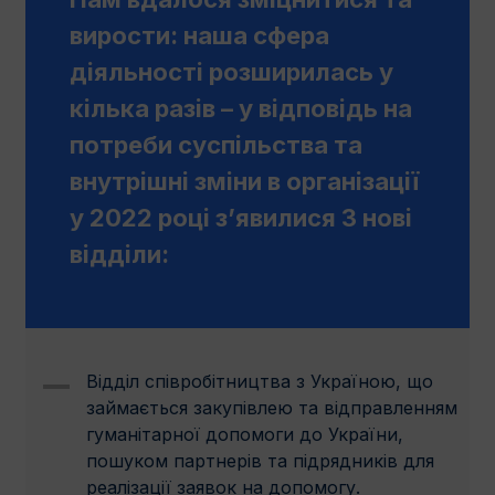
вирости: наша сфера
діяльності розширилась у
кілька разів – у відповідь на
потреби суспільства та
внутрішні зміни в організації
у 2022 році з’явилися 3 новi
відділи:
Відділ співробітництва з Україною, що
займається закупівлею та відправленням
гуманітарної допомоги до України,
пошуком партнерів та підрядників для
реалізації заявок на допомогу.