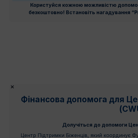
Користуйся кожною можливістю допомогт
безкоштовно! Встановіть нагадування “Pr
Фінансова допомога для Це
(CW
Долучіться до допомоги Цен
Центр Підтримки Біженців, який координує Фун