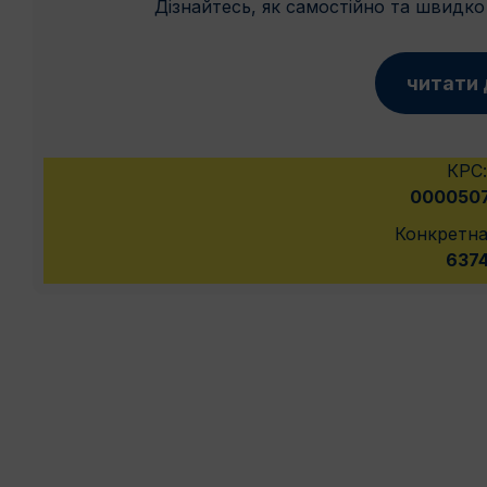
Дізнайтесь, як самостійно та швидк
читати 
КРС
000050
Конкретна
637