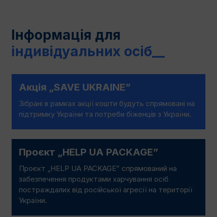
Інформація для
індивідуальних осіб
__
Aкція
„
SAVE UKRAINE”
Зібрані в рамках акції кошти будуть спрямовані на
підтримку України та потреби біженців з України.
Проєкт „HELP UA PACKAGE”
Проєкт „HELP UA PACKAGЕ” спрямований на
забезпечення продуктами харчування осіб
постраждалих від російської агресії на території
України.