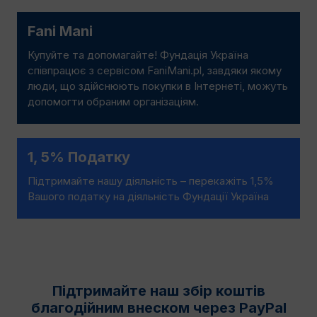
Fani Mani
Купуйте та допомагайте! Фундація Україна
співпрацює з сервісом FaniMani.pl, завдяки якому
люди, що здійснюють покупки в Інтернеті, можуть
допомогти обраним організаціям.
1, 5% Податку
Підтримайте нашу діяльність – перекажіть 1,5%
Вашого податку на діяльність Фундації Україна
Підтримайте наш збір коштів
благодійним внеском через PayPal