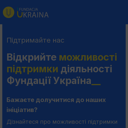
Перейти
Перейдіть
Перейти
до
до
до
головного
пошукової
змісту
меню
системи
Підтримайте нас
Відкрийте
можливості
підтримки
діяльності
Фундації Україна
__
Бажаєте долучитися до наших
ініціатив?
Дізнайтеся про можливості підтримки