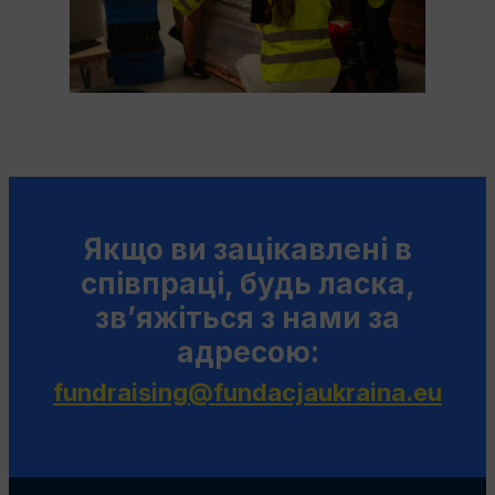
Якщо ви зацікавлені в
співпраці, будь ласка,
зв’яжіться з нами за
адресою:
fundraising@fundacjaukraina.eu