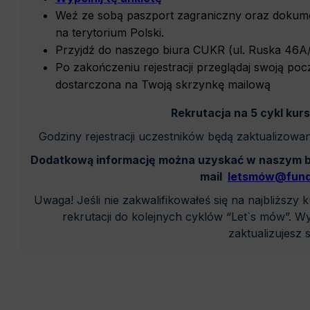
Weź ze sobą paszport zagraniczny oraz dokume
na terytorium Polski.
Przyjdź do naszego biura CUKR (ul. Ruska 46A/2
Po zakończeniu rejestracji przeglądaj swoją poc
dostarczona na Twoją skrzynkę mailową
Rekrutacja na 5 cykl kur
Godziny rejestracji uczestników będą zaktualizowan
Dodatkową informację można uzyskać w naszym bi
mail
letsmów@fund
Uwaga! Jeśli nie zakwalifikowałeś się na najbliższy
rekrutacji do kolejnych cyklów “Let`s mów”. Wy
zaktualizujesz 