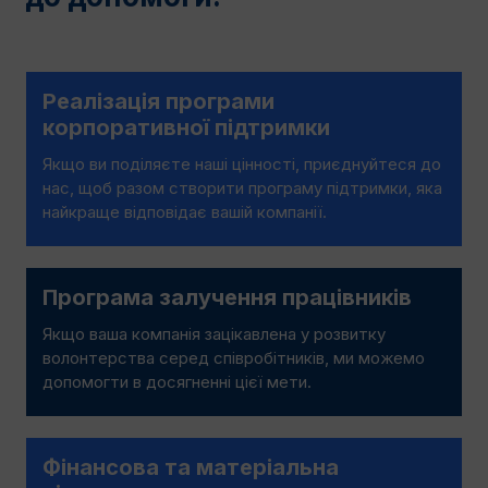
Реалізація програми
корпоративної підтримки
Якщо ви поділяєте наші цінності, приєднуйтеся до
нас, щоб разом створити програму підтримки, яка
найкраще відповідає вашій компанії.
Програма залучення працівників
Якщо ваша компанія зацікавлена у розвитку
волонтерства серед співробітників, ми можемо
допомогти в досягненні цієї мети.
Фінансова та матеріальна