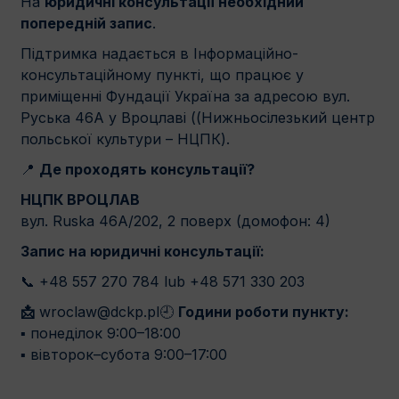
На
юридичні консультації необхідний
попередній запис
.
Підтримка надається в Інформаційно-
консультаційному пункті, що працює у
приміщенні Фундації Україна за адресою вул.
Руська 46A у Вроцлаві ((Нижньосілезький центр
польської культури – НЦПК).
📍
Де проходять консультації?
НЦПК ВРОЦЛАВ
вул. Ruska 46A/202, 2 поверх (домофон: 4)
Запис на юридичні консультації:
📞 +48 557 270 784 lub +48 571 330 203
📩
wroclaw@dckp.pl🕘
Години роботи пункту:
▪️ понеділок 9:00–18:00
▪️ вівторок–субота 9:00–17:00