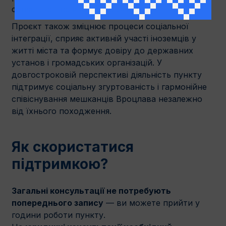
соціальної ізоляції та зловживань.
Проєкт також зміцнює процеси соціальної
інтеграції, сприяє активній участі іноземців у
житті міста та формує довіру до державних
установ і громадських організацій. У
довгостроковій перспективі діяльність пункту
підтримує соціальну згуртованість і гармонійне
співіснування мешканців Вроцлава незалежно
від їхнього походження.
Як скористатися
підтримкою?
Загальні консультації не потребують
попереднього запису
— ви можете прийти у
години роботи пункту.