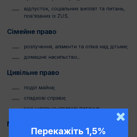
відпусток, соціальних виплат та питань,
пов’язаних із ZUS.
Сімейне право
розлучення, аліменти та опіка над дітьми;
домашнє насильство..
Цивільне право
поділ майна;
спадкові справи;
інші цивільно-правові питання.
Міграційне право
Перекажіть 1,5%