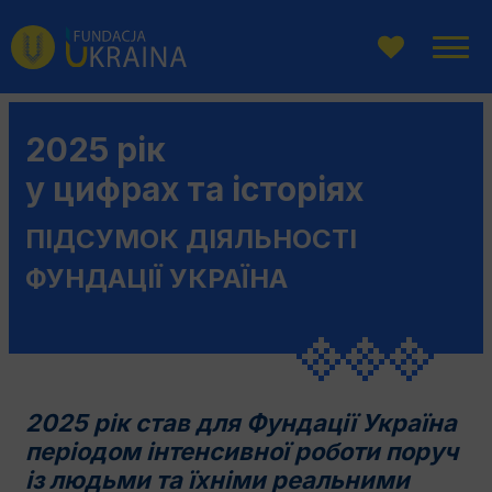
Перейти
Перейдіть
Перейти
до
до
до
головного
пошукової
змісту
меню
системи
2025 рік
у цифрах та історіях
ПІДСУМОК ДІЯЛЬНОСТІ
ФУНДАЦІЇ УКРАЇНА
2025 рік став для Фундації Україна
періодом інтенсивної роботи поруч
із людьми та їхніми реальними