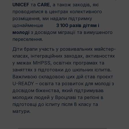
UNICEF
та
CARE
, а також заходів, які
проводилися в центрах колективного
розміщення, ми надали підтримку
щонайменше
3 100 разів дітям і
молоді
з досвідом міграції та вимушеного
переселення.
Діти брали участь у розвивальних майстер-
класах, інтеграційних заходах, активностях
у межах MHPSS, освітніх програмах та
заняттях з підготовки до шкільних іспитів.
Важливою складовою цих дій став проєкт
U-READY – освіта та розвиток для молоді з
досвідом біженства, який підтримував
молодих людей у Вроцлаві та регіоні в
підготовці до іспиту після 8 класу та
матури.