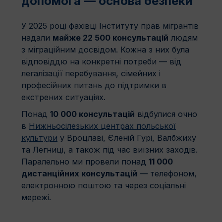
допомога — основа безпеки
У 2025 році фахівці Інституту прав мігрантів
надали
майже 22 500 консультацій
людям
з міграційним досвідом. Кожна з них була
відповіддю на конкретні потреби — від
легалізації перебування, сімейних і
професійних питань до підтримки в
екстрених ситуаціях.
Понад
10 000 консультацій
відбулися очно
в
Нижньосілезьких центрах польської
культури
у Вроцлаві, Єленій Гурі, Валбжиху
та Легниці, а також під час виїзних заходів.
Паралельно ми провели понад
11 000
дистанційних консультацій
— телефоном,
електронною поштою та через соціальні
мережі.