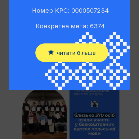
Нижньосілезькому центрі польської культури
(DCKP), взяли участь близько
370 осіб
— як
Номер КРС: 0000507234
англомовні мігранти, так і слов’янськомовні
учасники, зокрема люди віком 60+.
Конкретна мета: 6374
Ці курси стали для багатьох не лише мовними
заняттями, а простором для зміцнення
впевненості, подолання бар’єрів та набуття
читати більше
навичок, необхідних у повсякденному житті,
роботі та спілкуванні з установами.