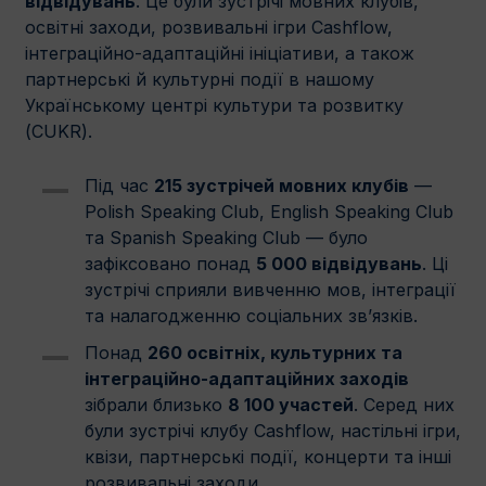
відвідувань
. Це були зустрічі мовних клубів,
освітні заходи, розвивальні ігри Cashflow,
інтеграційно-адаптаційні ініціативи, а також
партнерські й культурні події в нашому
Українському центрі культури та розвитку
(CUKR).
Під час
215 зустрічей мовних клубів
—
Polish Speaking Club, English Speaking Club
та Spanish Speaking Club — було
зафіксовано понад
5 000 відвідувань
. Ці
зустрічі сприяли вивченню мов, інтеграції
та налагодженню соціальних зв’язків.
Понад
260 освітніх, культурних та
інтеграційно-адаптаційних заходів
зібрали близько
8 100 участей
. Серед них
були зустрічі клубу Cashflow, настільні ігри,
квізи, партнерські події, концерти та інші
розвивальні заходи.