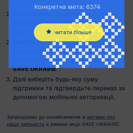
Конкретна мета: 6374
У мобільному додатку свого банку
виберіть опцію «Мобільний переказ
BLIK».
читати більше
Введіть номер телефону Фундації
Україна:
+48 510 011 846
, а в назві
переказу впишіть: „
DAROWIZNA
SAVE UKRAINE
”.
Далі виберіть будь-яку суму
підтримки та підтвердьте переказ за
допомогою мобільної авторизації.
Запрошуємо до ознайомлення зі
звітами про
нашу діяльність
в рамках акції SAVE UKRAINE: