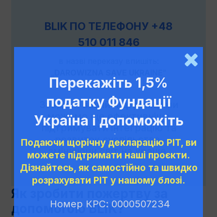
BLIK ПО ТЕЛЕФОНУ +48
510 011 846
в назві переказу впишіть:
„
DAROWIZNA SAVE UKRAINE
”
Перекажіть 1,5%
податку Фундації
Завдяки
вашій підтримці
ми
можемо ще ефективніше
Україна і допоможіть
підтримувати інтеграцію та
нам діяти!
розвиток суспільства,
Подаючи щорічну декларацію PIT, ви
змінюючи світ на краще.
можете підтримати наші проєкти.
Дізнайтесь, як самостійно та швидко
розрахувати PIT у нашому блозі.
Як зробити пожертву за
Номер КРС: 0000507234
допомогою BLIK?