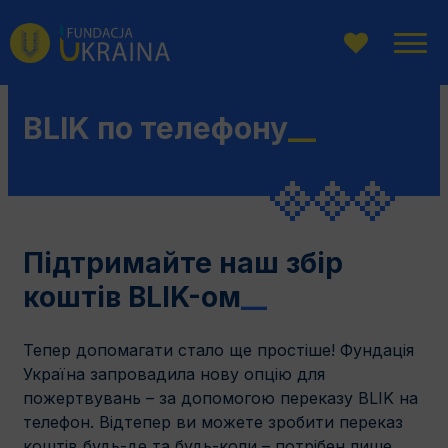
Перейти
Перейдіть
Перейти
до
до
до
головного
пошукової
змісту
меню
системи
BLIK по телефону
__
Підтримайте наш збір
коштів BLIK-ом
__
Тепер допомагати стало ще простіше! Фундація
Україна запровадила нову опцію для
пожертвувань – за допомогою переказу BLIK на
телефон. Відтепер ви можете зробити переказ
коштів будь-де та будь-коли – потрібен лише