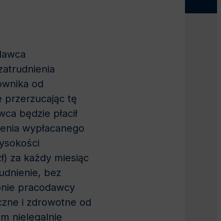
odawca
zatrudnienia
ownika od
 przerzucając tę
ca będzie płacił
zenia wypłacanego
wysokości
ł) za każdy miesiąc
udnienie, bez
ronie pracodawcy
czne i zdrowotne od
m nielegalnie