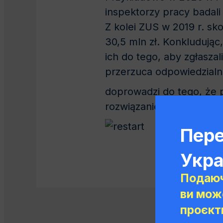
inspektorzy pracy badali 
Z kolei ZUS w 2019 r. sko
30,5 mln zł. Konkludując
ich do tego, aby zgłasza
przerzuca odpowiedzialn
doprowadzi do tego, że 
rozwiązanie umowy z prac
Пере
Укра
Подаюч
ви мож
проєкти