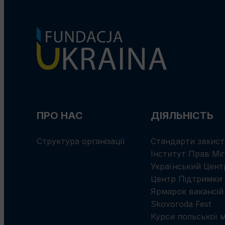
ПРО НАС
ДІЯЛЬНІСТЬ
Структура організації
Стандарти захист
Інститут Прав Міг
Український Цент
Центр Підтримки 
Ярмарок вакансій
Skovoroda Fest
Курси польської 