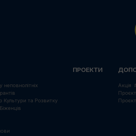
ПРОЕКТИ
ДОПО
у неповнолітніх
Акція 
рантів
Проєкт
р Культури та Розвитку
Проєкт
Біженців
мови