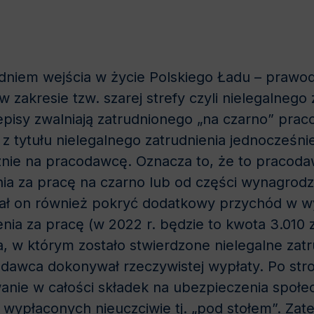
z dniem wejścia w życie Polskiego Ładu – praw
 zakresie tzw. szarej strefy czyli nielegalnego 
isy zwalniają zatrudnionego „na czarno” prac
 tytułu nielegalnego zatrudnienia jednocześnie
nie na pracodawcę. Oznacza to, że to pracodaw
ia za pracę na czarno lub od części wynagrod
usiał on również pokryć dodatkowy przychód w 
a za pracę (w 2022 r. będzie to kwota 3.010 z
a, w którym zostało stwierdzone nielegalne zatr
odawca dokonywał rzeczywistej wypłaty. Po st
anie w całości składek na ubezpieczenia społe
wypłaconych nieuczciwie tj. „pod stołem”. Zate