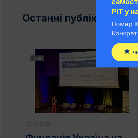
самост
PIT у н
Останні публікації
Номер К
Конкрет
ч
ІНШЕ
26.06.2026
Фундація Україна на