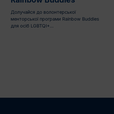
Долучайся до волонтерської
менторської програми Rainbow Buddies
для осіб LGBTQI+...