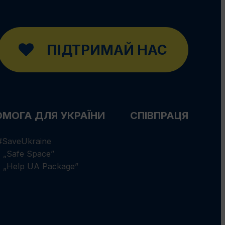
ПІДТРИМАЙ НАС
МОГА ДЛЯ УКРАЇНИ
СПІВПРАЦЯ
#SaveUkraine
 „Safe Space”
 „Help UA Package”