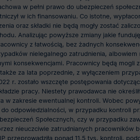
achowa w pełni prawo do ubezpieczeń społecz
tniczył w ich finansowaniu. Co istotne, wypłaco
ia oraz składki nie będą mogły zostać zaliczo
hodu. Analizując powyższe zmiany jakie fundu
racownicy z łatwością, bez żadnych konsekwenc
zypadków nielegalnego zatrudnienia, albowiem n
adnymi konsekwencjami. Pracownicy będą mogli z
 także za lata poprzednie, z wyłączeniem przy
2022 r. zostało wszczęte postępowania dotyczą
kładzie pracy. Niestety prawodawca nie określi
a w zakresie ewentualnej kontroli. Wobec po
 do odpowiedzialności, w przypadku kontroli 
Ubezpieczeń Społecznych, czy w przypadku za
zez nieuczciwie zatrudnianych pracowników bą
P przeprowadziła ponad 11,5 tys. kontroli, pod