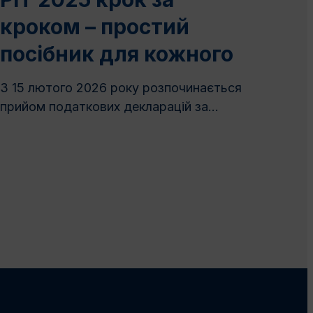
кроком – простий
посібник для кожного
З 15 лютого 2026 року розпочинається
прийом податкових декларацій за...