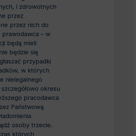
nych, i zdrowotnych
ne przez
ne przez nich do
ję prawodawca – w
ji będą mieli
ie będzie się
głaszać przypadki
padków, w których
ce nielegalnego
ł szczegółowo okresu
wyższego pracodawca
przez Państwową
wiadomienia
dź osoby trzecie.
czas których