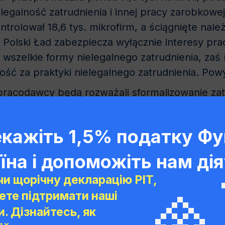
legalność zatrudnienia i innej pracy zarobkowej
ntrolował 18,6 tys. mikrofirm, a ściągnięte nal
, Polski Ład zabezpiecza wyłącznie interesy pr
li wszelkie formy nielegalnego zatrudnienia, za
ość za praktyki nielegalnego zatrudnienia. Po
pracodawcy będą rozważali sformalizowanie zat
ownikami, na których nie będzie ich stać.
кажіть 1,5% податку Фу
їна і допоможіть нам дія
и щорічну декларацію PIT,
ете підтримати наші
. Дізнайтесь, як