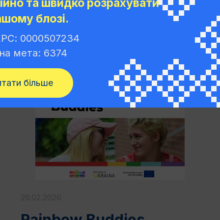
ійно та швидко розрахувати
ашому блозі.
РС: 0000507234
на мета: 6374
итати більше
ІНШЕ
26.02.2026
Rainbow Buddies