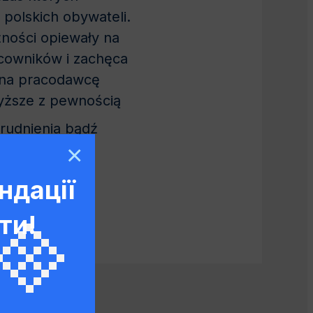
 polskich obywateli.
eżności opiewały na
acowników i zachęca
ś na pracodawcę
wyższe z pewnością
rudnienia bądź
×
ндації
ти!