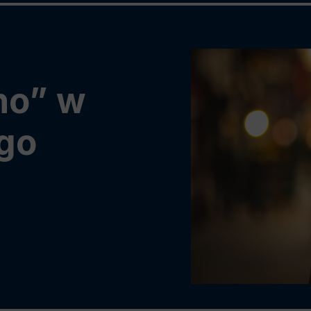
no” w
ego