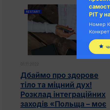
самост
RESTART
PIT у н
Номер К
Конкрет
ч
01.11.2022
Дбаймо про здорове
тіло та мiцний дух!
Розклад iнтеграцiйних
заходів «Польща – моє