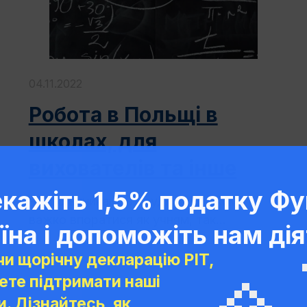
04.11.2022
Робота в Польщі в
школах, для
вихователів та інше
кажіть 1,5% податку Фу
Часто виникають труднощі, з якими
важко впоратися як учням, так...
їна і допоможіть нам дія
и щорічну декларацію PIT,
ете підтримати наші
. Дізнайтесь, як