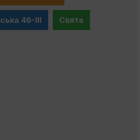
ська 46-III
Свята