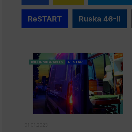
ReSTART
Ruska 46-II
INFORMIGRANTS
RESTART
01.01.2023