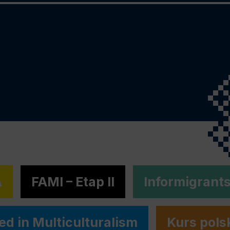
A
FAMI – Etap II
Informigrant
ed in Multiculturalism
Kurs pols