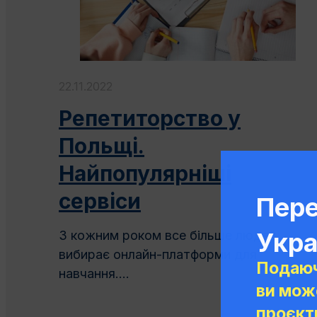
22.11.2022
Репетиторство у
Польщі.
Найпопулярніші
сервіси
Пере
Укра
З кожним роком все більше людей
вибирає онлайн-платформи для
Подаюч
навчання....
ви мож
проєкти