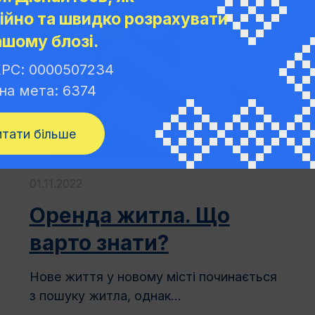
ійно та швидко розрахувати
INFORMIGRANTS
RESTART
ашому блозі.
РС: 0000507234
на мета: 6374
итати більше
01.11.2022
Оренда житла. Що
варто знати?
Нове життя у новому місті починається
з пошуку житла, однак...