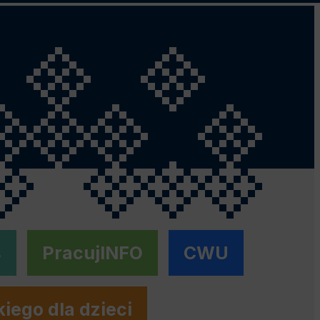
s
PracujINFO
CWU
kiego dla dzieci