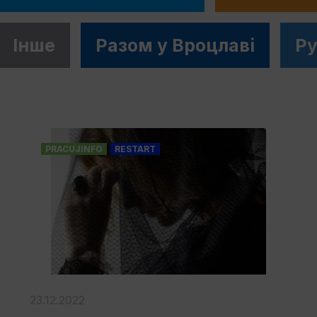
Інше
Разом у Вроцлавi
Ру
PRACUJINFO
RESTART
23.12.2022