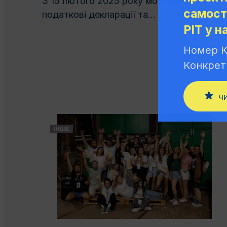
З 15 лютого 2025 року можна подавати
самост
податкові декларації та...
PIT у н
Номер К
Конкрет
ч
ІНШЕ