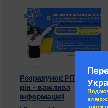
ІНШЕ
25.02.2025
Пере
Розрахунок PIT за 2024
Укра
рік – важлива
Подаюч
інформація!
ви мож
проєкти