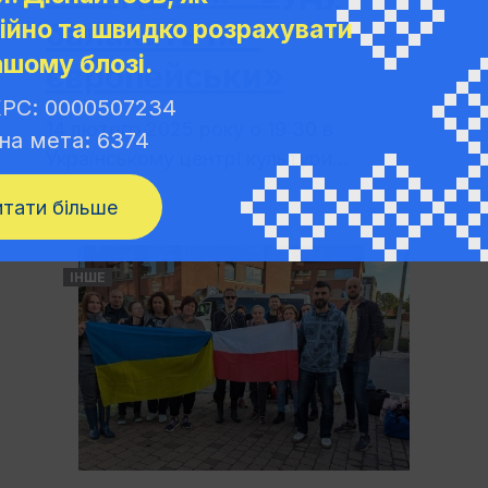
балакать по-
ійно та швидко розрахувати
ашому блозі.
європейськи»
РС: 0000507234
14 лютого 2025 року о 19:30 в
на мета: 6374
Українському центрі культури...
итати більше
ІНШЕ