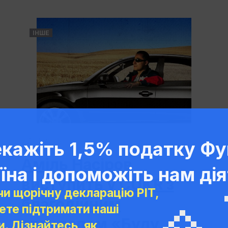
ІНШЕ
27.01.2025
кажіть 1,5% податку Фу
Аміль Насіров
їна і допоможіть нам дія
виступить у CUKR з
и щорічну декларацію PIT,
благодійним
ете підтримати наші
стендапом «Буду
. Дізнайтесь, як