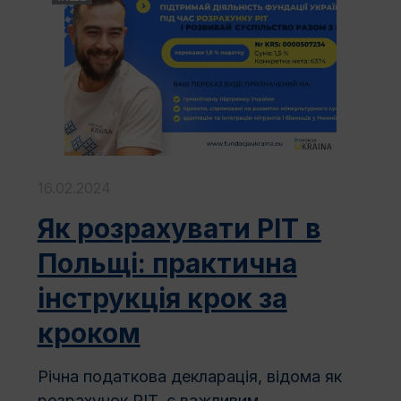
16.02.2024
Як розрахувати PIT в
Польщі: практична
інструкція крок за
кроком
Річна податкова декларація, відома як
розрахунок PIT, є важливим