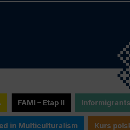
A
FAMI – Etap II
Informigrant
ed in Multiculturalism
Kurs pols