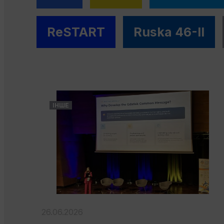
ReSTART
Ruska 46-II
ІНШЕ
26.06.2026