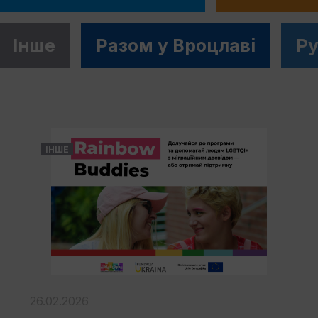
Інше
Разом у Вроцлавi
Ру
ІНШЕ
26.02.2026