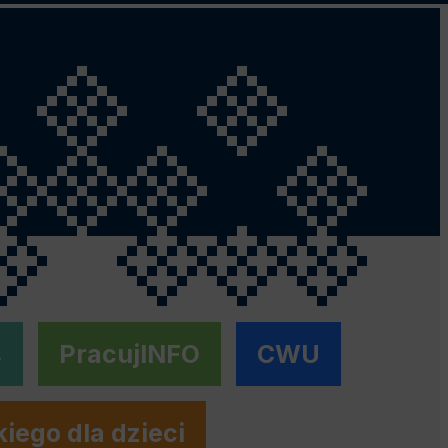
s
PracujINFO
CWU
kiego dla dzieci