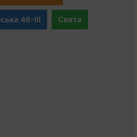
ська 46-III
Свята