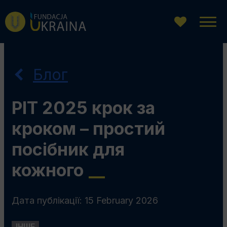
Перейти
Перейдіть
Перейти
до
до
до
головного
пошукової
змісту
меню
системи
Блог
PIT 2025 крок за
кроком – простий
посібник для
кожного
__
Дата публікації: 15 February 2026
ІНШЕ