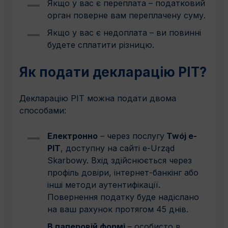
Якщо у вас є переплата – податковий
орган поверне вам переплачену суму.
Якщо у вас є недоплата – ви повинні
будете сплатити різницю.
Як подати декларацію PIT?
Декларацію PIT можна подати двома
способами:
Електронно
– через послугу
Twój e-
PIT
, доступну на сайті e-Urząd
Skarbowy. Вхід здійснюється через
профіль довіри, інтернет-банкінг або
інші методи аутентифікації.
Повернення податку буде надіслано
на ваш рахунок протягом 45 днів.
В паперовій формі
– особисто в