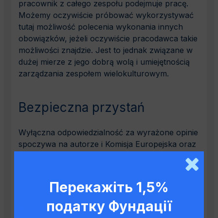
pracownik z całego zespołu podejmuje pracę.
Możemy oczywiście próbować wykorzystywać
tutaj możliwość polecenia wykonania innych
obowiązków, jeżeli oczywiście pracodawca takie
możliwości znajdzie. Jest to jednak związane w
dużej mierze z jego dobrą wolą i umiejętnością
zarządzania zespołem wielokulturowym.
Bezpieczna przystań
Wyłączna odpowiedzialność za wyrażone opinie
spoczywa na autorze i Komisja Europejska oraz
Ministerstwo Spraw Wewnętrznych i
Administracji nie ponoszą odpowiedzialności za
sposób wykorzystania udostępnionych
Перекажіть 1,5%
informacji
податку Фундації