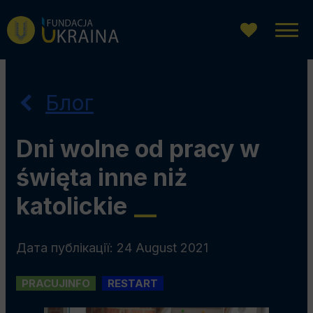
Перейти
Перейдіть
Перейти
до
до
до
головного
пошукової
змісту
меню
системи
Блог
Dni wolne od pracy w
święta inne niż
katolickie
__
Дата публікації: 24 August 2021
PRACUJINFO
RESTART