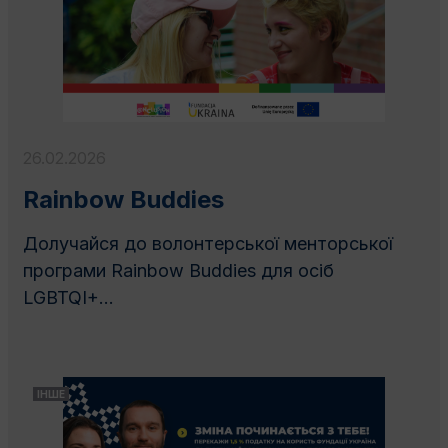
26.02.2026
Rainbow Buddies
Долучайся до волонтерської менторської
програми Rainbow Buddies для осіб
LGBTQI+...
ІНШЕ