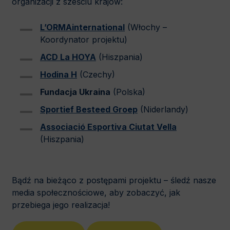
organizacji z sześciu krajów:
L’ORMAinternational
(Włochy –
Koordynator projektu)
ACD La HOYA
(Hiszpania)
Hodina H
(Czechy)
Fundacja Ukraina
(Polska)
Sportief Besteed Groep
(Niderlandy)
Associació Esportiva Ciutat Vella
(Hiszpania)
Bądź na bieżąco z postępami projektu – śledź nasze
media społecznościowe, aby zobaczyć, jak
przebiega jego realizacja!