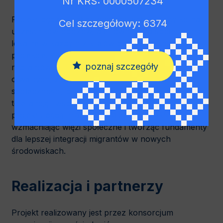
Nr KRS: 0000507234
Projekt będzie miał pozytywny wpływ nie tylko na
Cel szczegółowy: 6374
uczestników obozów, ale również na społeczności
lokalne w każdym z krajów biorących udział w
projekcie. Wspierać będzie proces integracji
poznaj szczegóły
migrantów oraz przyczyni się do budowania
otwartych, zróżnicowanych i inkluzyjnych
społeczności, promujących wzajemne zrozumienie,
tolerancję i współpracę międzykulturową. Rezultaty
projektu będą miały długofalowy charakter,
wzmacniając więzi społeczne i tworząc fundamenty
dla lepszej integracji migrantów w nowych
środowiskach.
Realizacja i partnerzy
Projekt realizowany jest przez konsorcjum