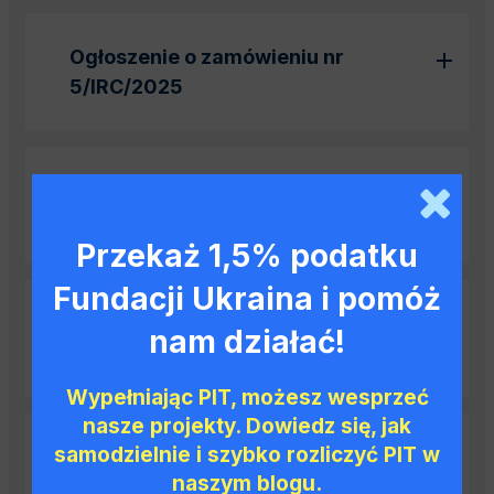
Ogłoszenie o zamówieniu nr
5/IRC/2025
Ogłoszenie o zamówieniu nr
4/IRC/2025
Przekaż 1,5% podatku
Fundacji Ukraina i pomóż
Ogłoszenie o zamówieniu nr
nam działać!
3/IRC/2025
Wypełniając PIT, możesz wesprzeć
nasze projekty. Dowiedz się, jak
samodzielnie i szybko rozliczyć PIT w
Ogłoszenie o zamówieniu nr
naszym blogu.
2/IRC/2025