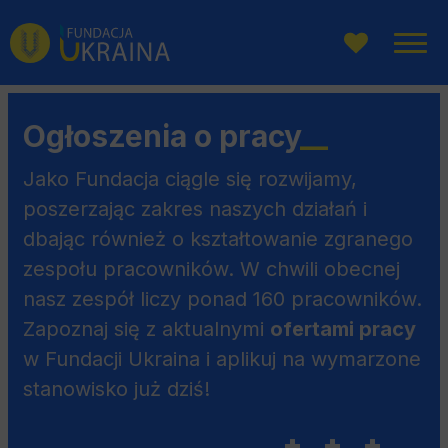
Przejdź
Przejdź
Przejdź
do
do
do
menu
wyszukiwarki
treści
głównego
Ogłoszenia o pracy
__
Jako Fundacja ciągle się rozwijamy,
poszerzając zakres naszych działań i
dbając również o kształtowanie zgranego
zespołu pracowników. W chwili obecnej
nasz zespół liczy ponad 160 pracowników.
Zapoznaj się z aktualnymi
ofertami pracy
w Fundacji Ukraina i aplikuj na wymarzone
stanowisko już dziś!