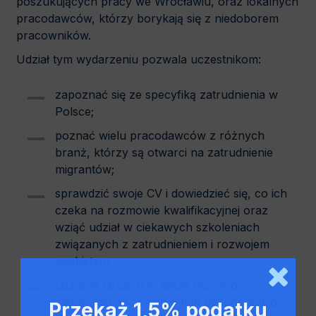
poszukujących pracy we Wrocławiu, oraz lokalnych
pracodawców, którzy borykają się z niedoborem
pracowników.
Udział tym wydarzeniu pozwala uczestnikom:
zapoznać się ze specyfiką zatrudnienia w
Polsce;
poznać wielu pracodawców z różnych
branż, którzy są otwarci na zatrudnienie
migrantów;
sprawdzić swoje CV i dowiedzieć się, co ich
czeka na rozmowie kwalifikacyjnej oraz
wziąć udział w ciekawych szkoleniach
związanych z zatrudnieniem i rozwojem
osobistym.
udział w targach to także możliwość
zadawania wszelkich pytań bezpośrednio
Przekaż 1,5% podatku