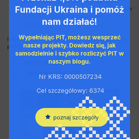
pracodawcy. Dzięki temu doświadczeniu
Fundacji Ukraina i pomóż
uczestnicy będą mogli dowiedzieć się, w jakim
kierunku rozwijać swoje kompetencje, aby
nam działać!
odnieść sukces zawodowy.
Wypełniając PIT, możesz wesprzeć
Informacje o poprzednich Targach Pracy szukajcie
nasze projekty. Dowiedz się, jak
pod linkiami:
samodzielnie i szybko rozliczyć PIT w
naszym blogu.
Targi Pracy – rok 2021
Targi Pracy – rok 2022
Nr KRS: 0000507234
Cel szczegółowy: 6374
poznaj szczegóły