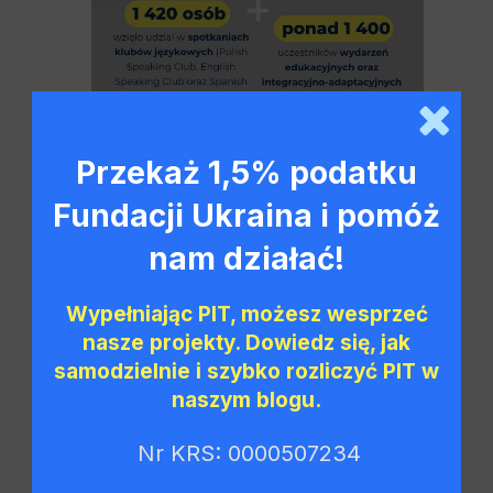
Przekaż 1,5% podatku
Fundacji Ukraina i pomóż
nam działać!
Działania rzecznicze
Wypełniając PIT, możesz wesprzeć
Od początku 2025 roku wzięliśmy udział w
nasze projekty. Dowiedz się, jak
18 wydarzeniach
, kontynuując intensywną
samodzielnie i szybko rozliczyć PIT w
działalność rzeczniczą. Uczestniczymy w
naszym blogu.
konferencjach, spotkaniach branżowych
oraz panelach dyskusyjnych, których celem
Nr KRS: 0000507234
jest promowanie integracji, wsparcie
uchodźców i migrantów oraz pomoc