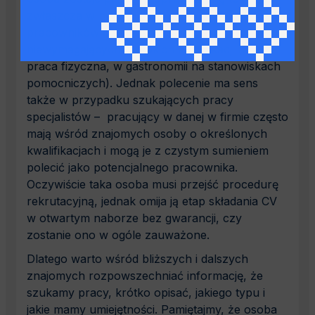
zwłaszcza w przypadku poszukiwania
pracowników do prac prostych,
niewymagających wysokich kwalifikacji (np.
praca fizyczna, w gastronomii na stanowiskach
pomocniczych). Jednak polecenie ma sens
także w przypadku szukających pracy
specjalistów – pracujący w danej w firmie często
mają wśród znajomych osoby o określonych
kwalifikacjach i mogą je z czystym sumieniem
polecić jako potencjalnego pracownika.
Oczywiście taka osoba musi przejść procedurę
rekrutacyjną, jednak omija ją etap składania CV
w otwartym naborze bez gwarancji, czy
zostanie ono w ogóle zauważone.
Dlatego warto wśród bliższych i dalszych
znajomych rozpowszechniać informację, że
szukamy pracy, krótko opisać, jakiego typu i
jakie mamy umiejętności. Pamiętajmy, że osoba