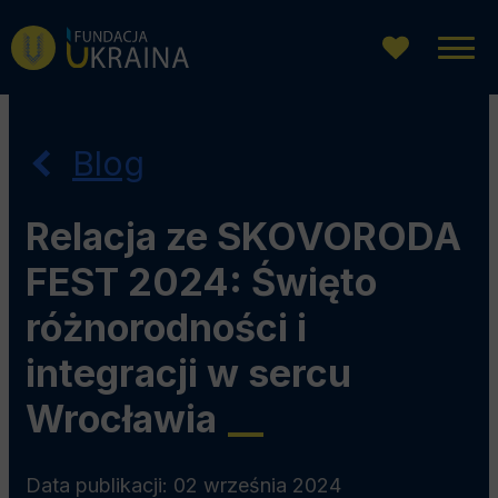
Przejdź
Przejdź
Przejdź
do
do
do
menu
wyszukiwarki
treści
głównego
Blog
Relacja ze SKOVORODA
FEST 2024: Święto
różnorodności i
integracji w sercu
Wrocławia
__
Data publikacji: 02 września 2024