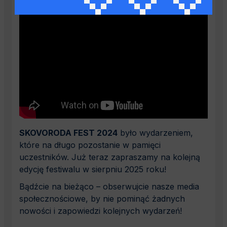
SKOVORODA FEST 2024
było wydarzeniem,
które na długo pozostanie w pamięci
uczestników. Już teraz zapraszamy na kolejną
edycję festiwalu w sierpniu 2025 roku!
Bądźcie na bieżąco – obserwujcie nasze media
społecznościowe, by nie pominąć żadnych
nowości i zapowiedzi kolejnych wydarzeń!