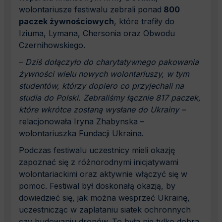
wolontariusze festiwalu zebrali ponad
800
paczek żywnościowych
, które trafiły do
Iziuma, Lymana, Chersonia oraz Obwodu
Czernihowskiego.
–
Dziś dołączyło do charytatywnego pakowania
żywności wielu nowych wolontariuszy, w tym
studentów, którzy dopiero co przyjechali na
studia do Polski. Zebraliśmy łącznie 817 paczek,
które wkrótce zostaną wysłane do Ukrainy –
relacjonowała Iryna Zhabynska –
wolontariuszka Fundacji Ukraina.
Podczas festiwalu uczestnicy mieli okazję
zapoznać się z różnorodnymi inicjatywami
wolontariackimi oraz aktywnie włączyć się w
pomoc. Festiwal był doskonałą okazją, by
dowiedzieć się, jak można wesprzeć Ukrainę,
uczestnicząc w zaplataniu siatek ochronnych
czy budowaniu dronów. To była nie tylko dobra