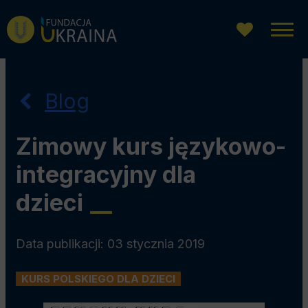
Przejdź
Przejdź
Przejdź
do
do
do
menu
wyszukiwarki
treści
głównego
Blog
Zimowy kurs językowo-
integracyjny dla
dzieci
__
Data publikacji: 03 stycznia 2019
KURS POLSKIEGO DLA DZIECI