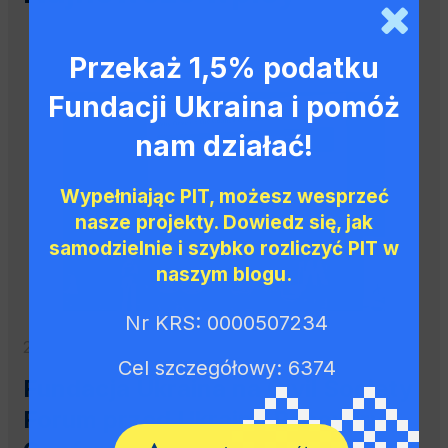
Przekaż 1,5% podatku
Fundacji Ukraina i pomóż
INNE
nam działać!
Wypełniając PIT, możesz wesprzeć
nasze projekty. Dowiedz się, jak
samodzielnie i szybko rozliczyć PIT w
naszym blogu.
Nr KRS: 0000507234
26.06.2026
Cel szczegółowy: 6374
Fundacja Ukraina na Civil Society
Forum przed Ukraine Recovery