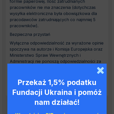
formie papierowej. Ilość zatrudnianych
pracowników nie ma znaczenia (dotychczas
wysyłka elektroniczna była obowiązkowa dla
pracodawców zatrudniających co najmniej 5
pracowników).
Bezpieczna przystań
Wyłączna odpowiedzialność za wyrażone opinie
spoczywa na autorze i Komisja Europejska oraz
Ministerstwo Spraw Wewnętrznych i
Administracji nie ponoszą odpowiedzialności za
sposób wykorzystania udostępnionych
informacji
Przekaż 1,5% podatku
Fundacji Ukraina i pomóż
nam działać!