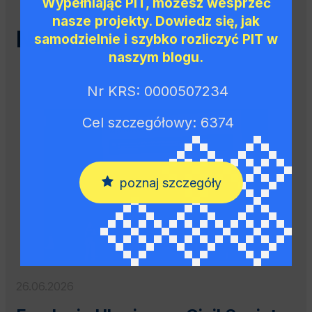
Wypełniając PIT, możesz wesprzeć
nasze projekty. Dowiedz się, jak
Najnowsze wpisy
samodzielnie i szybko rozliczyć PIT w
naszym blogu.
Nr KRS: 0000507234
Cel szczegółowy: 6374
INNE
poznaj szczegóły
26.06.2026