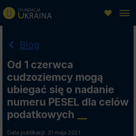
Przejdź
Przejdź
Przejdź
do
do
do
menu
wyszukiwarki
treści
głównego
Blog
Od 1 czerwca
cudzoziemcy mogą
ubiegać się o nadanie
numeru PESEL dla celów
podatkowych
__
Data publikacji: 31 maja 2021