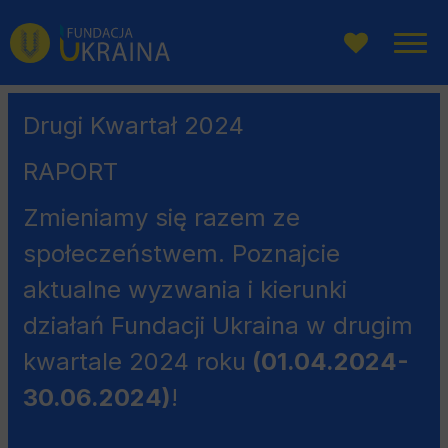
Przejdź
Przejdź
Przejdź
do
do
do
menu
wyszukiwarki
treści
głównego
Drugi Kwartał 2024
RAPORT
Zmieniamy się razem ze
społeczeństwem. Poznajcie
aktualne wyzwania i kierunki
działań Fundacji Ukraina w drugim
kwartale 2024 roku
(01.04.2024-
30.06.2024)
!