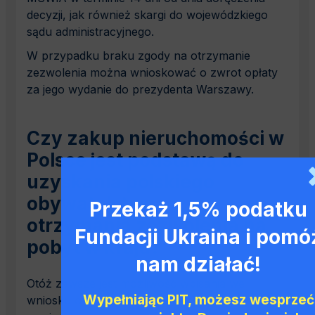
decyzji, jak również skargi do wojewódzkiego
sądu administracyjnego.
W przypadku braku zgody na otrzymanie
zezwolenia można wnioskować o zwrot opłaty
za jego wydanie do prezydenta Warszawy.
Czy zakup nieruchomości w
Polsce jest podstawą do
uzyskania polskiego
obywatelstwa, czy
Przekaż 1,5% podatku
otrzymania zezwolenia na
Fundacji Ukraina i pomó
pobyt w kraju?
nam działać!
Otóż zawsze jest możliwość wpisania we
Wypełniając PIT, możesz wesprzeć
wniosku o udzielenie zezwolenia na