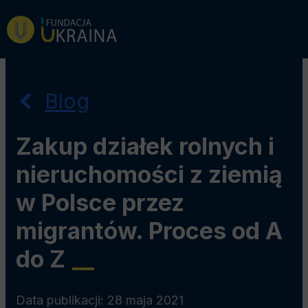
Przejdź
Przejdź
Przejdź
do
do
do
menu
wyszukiwarki
treści
głównego
Blog
Zakup działek rolnych i
nieruchomości z ziemią
w Polsce przez
migrantów. Proces od A
do Z
__
Data publikacji: 28 maja 2021