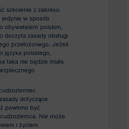
ć szkolenie z zakresu
e jedynie w sposób
ego obywatelem polskim,
bo doczyta zasady obsługi
go przełożonego. Jeżeli
 języka polskiego,
a taka nie będzie miała
bezpiecznego
 cudzoziemiec
 zasady dotyczące
ież powinno być
 cudzoziemca. Nie może
owiem i życiem