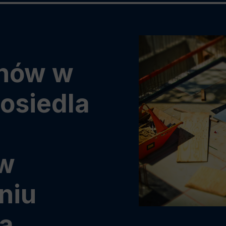
onów w
 osiedla
 w
niu
a