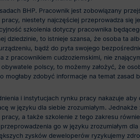
asadach BHP. Pracownik jest zobowiązany przejś
 pracy, niestety najczęściej przeprowadza się j
 fikcyjność szkolenia dotyczy pracownika będąc
 dziedzinie, to istnieje szansa, że osoba ta al
rządzeniu, bądź do pyta swojego bezpośrednie
a z pracownikiem cudzoziemskimi, nie znającymi
 obywatele polscy, to możemy założyć, że osob
go mogłaby zdobyć informacje na temat zasad 
nienia i instytucjach rynku pracy nakazuje aby
ę w języku dla siebie zrozumiałym. Jednakże
 pracy, a także szkolenie z tego zakresu równ
zeprowadzenia go w języku zrozumiałym dla
jwiększych zysków deweloperów ryzykujemy zdr