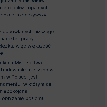
o że nie tak wiele,
byciem paliw kopalnych
ołecznej skończywszy.
w budowlanych niższego
Charakter pracy
ciężka, więc większość
e.
nki na Mistrzostwa
ak budowanie mieszkań w
m w Polsce, jest
 momentu, w którym cel
 niepokojona
t obniżenie poziomu