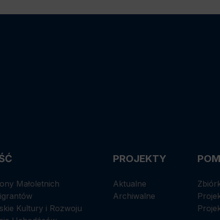
ŚĆ
PROJEKTY
POM
ony Małoletnich
Aktualne
Zbiór
Migrantów
Archiwalne
Proje
kie Kultury i Rozwoju
Proje