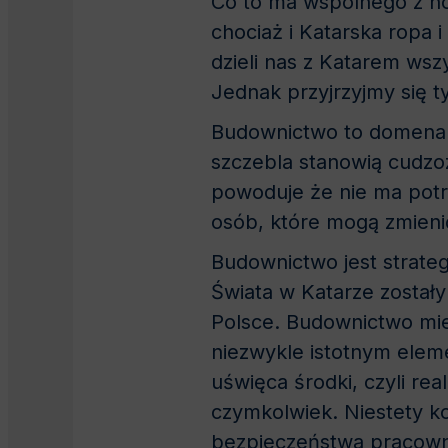
Co to ma wspólnego z no
chociaż i Katarska ropa 
dzieli nas z Katarem wsz
Jednak przyjrzyjmy się 
Budownictwo to domena 
szczebla stanowią cudzoz
powoduje że nie ma potrz
osób, które mogą zmienić
Budownictwo jest strateg
Świata w Katarze został
Polsce. Budownictwo mie
niezwykle istotnym elem
uświęca środki, czyli re
czymkolwiek. Niestety k
bezpieczeństwa pracown