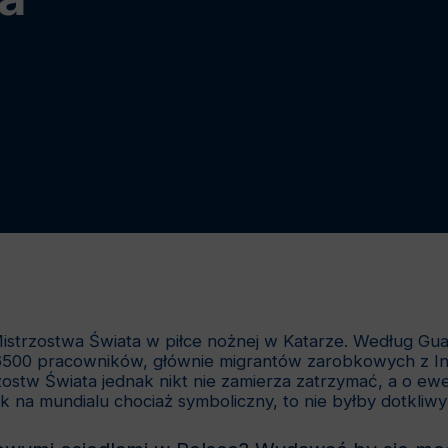
ę Mistrzostwa Świata w piłce nożnej w Katarze. Według G
500 pracowników, głównie migrantów zarobkowych z Indi
rzostw Świata jednak nikt nie zamierza zatrzymać, a o e
ak na mundialu chociaż symboliczny, to nie byłby dotkliwy