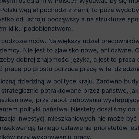
wymi osiedlami w Polsce? Wydawać by się mogł
i Polski węgiel pochodzi z ziemi, to poza wydo
ystko od ustroju począwszy a na strukturze sp
tym kilku podobieństwom.
cudzoziemców. Największy udział pracownikó
iemcy. Nie jest to zjawisko nowe, ani dziwne. 
eby dobrej znajomości języka, a jest to praca 
 pracę po prostu porzuca pracę w tej dziedzini
iczną dziedziną w polityce kraju. Zarówno budy
y strategicznie potraktowane przez państwo, j
szkaniowe, przy zapotrzebowaniu występujący
entem polityki państwa. Niestety doszliśmy do
alizacja inwestycji mieszkaniowych nie może być
onsekwencją takiego ustawienia priorytetów jes
ików przy wykonywaniu pracy.