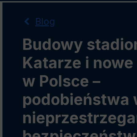
Przejdź
Przejdź
Przejdź
do
do
do
Blog
menu
wyszukiwarki
treści
głównego
Oferty pracy i zamówień
Budowy stadi
Wolontariat
Katarze i nowe
Praktyki zawodowe
w Polsce –
podobieństwa
nieprzestrzega
bezpieczeństw