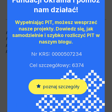
na rzecz rozwoju społecznego.
nam działać!
Wypełniając PIT, możesz wesprzeć
nasze projekty. Dowiedz się, jak
Projekt Skovoroda dofinansowany jest ze środków
samodzielnie i szybko rozliczyć PIT w
Ministra Kultury i Dziedzictwa Narodowego
naszym blogu.
pochodzących z Funduszu Promocji Kultury –
państwowego funduszu celowego.
Nr KRS: 0000507234
Cel szczegółowy: 6374
poznaj szczegóły