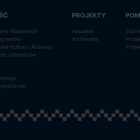
ŚĆ
PROJEKTY
POM
ony Małoletnich
Aktualne
Zbiór
Migrantów
Archiwalne
Proje
kie Kultury i Rozwoju
Proje
cia Uchodźców
lskiego
ykulturowi