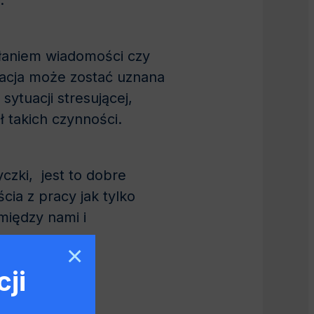
.
łaniem wiadomości czy
acja może zostać uznana
ytuacji stresującej,
 takich czynności.
czki, jest to dobre
cia z pracy jak tylko
między nami i
×
ji