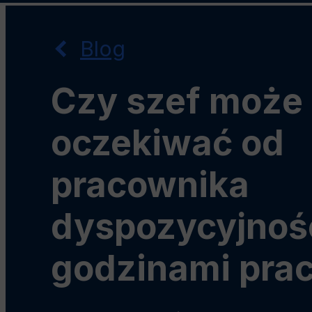
Przejdź
Przejdź
Przejdź
do
do
do
Blog
menu
wyszukiwarki
treści
głównego
Oferty pracy i zamówień
Czy szef może
Wolontariat
oczekiwać od
Praktyki zawodowe
pracownika
dyspozycyjnoś
godzinami pra