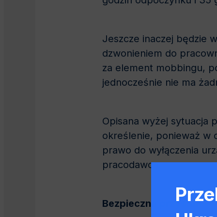
godzin odpoczynku i 35
Jeszcze inaczej będzie 
dzwonieniem do pracowni
za element mobbingu, po
jednocześnie nie ma żad
Opisana wyżej sytuacja 
określenie, ponieważ w d
prawo do wyłączenia urzą
pracodawcą.
Prze
Bezpieczna przystań