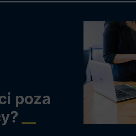
ci poza
cy?
__