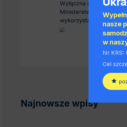
Ukra
Wyłączna odpowiedzialno
Ministerstwo Spraw Wewn
Wypełn
wykorzystania udostępni
nasze p
samodzi
w nasz
Nr KRS:
Cel szcz
poz
Najnowsze wpisy