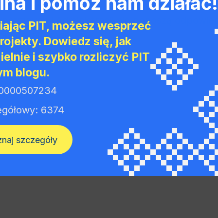
ina i pomóż nam działać!
ść za wyrażone opinie spoczywa na autorze i 
ętrznych i Administracji nie ponoszą odpowied
iając PIT, możesz wesprzeć
onych informacji
rojekty. Dowiedz się, jak
elnie i szybko rozliczyć PIT
ym blogu.
 0000507234
egółowy: 6374
naj szczegóły