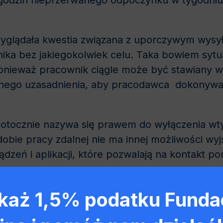
 godzin nieprzerwanego odpoczynku w tygodniu
wyglądała kwestia związana z uporczywym wysy
ka bez jakiegokolwiek celu. Taka bowiem sytu
nieważ pracownik ciągle może być stawiany w s
nego uzasadnienia, aby pracodawca dokonywał
potocznie nazywa się prawem do wyłączenia wty
obie pracy zdalnej nie ma innej możliwości wyjś
dzeń i aplikacji, które pozwalają na kontakt po
każ 1,5% podatku Fundac